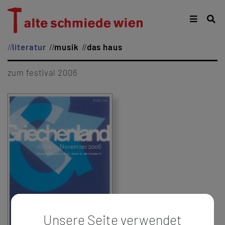
literatur
musik
das haus
zum festival 2006
Unsere Seite verwendet