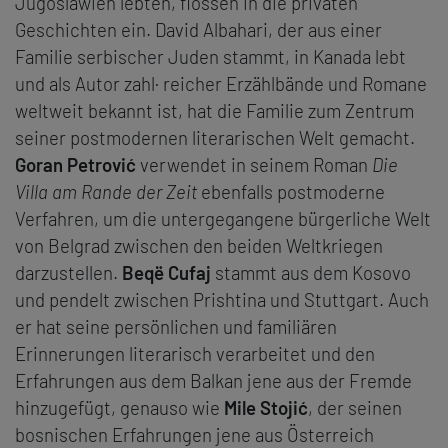
Jugoslawien lebten, flossen in die privaten
Geschichten ein. David Albahari, der aus einer
Familie serbischer Juden stammt, in Kanada lebt
und als Autor zahl· reicher Erzählbände und Romane
weltweit bekannt ist, hat die Familie zum Zentrum
seiner postmodernen literarischen Welt gemacht.
Goran Petrović
verwendet in seinem Roman
Die
Villa am Rande der Zeit
ebenfalls postmoderne
Verfahren, um die untergegangene bürgerliche Welt
von Belgrad zwischen den beiden Weltkriegen
darzustellen.
Beqë Cufaj
stammt aus dem Kosovo
und pendelt zwischen Prishtina und Stuttgart. Auch
er hat seine persönlichen und familiären
Erinnerungen literarisch verarbeitet und den
Erfahrungen aus dem Bal­kan jene aus der Fremde
hinzugefügt, genauso wie
Mile
Stojić
, der seinen
bosnischen Erfahrungen jene aus Österreich