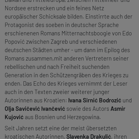
Nordsee erstrecken und ein feines Netz
europäischer Schick­sale bilden. Einstirrte auch der
Protagonist des soeben in deutscher Sprache
erschienenen Romans Mitternachtsboogie von Edo
Popović zwischen Zagreb und verschiedenen
deutschen Städten umher - um dann im Epilog des
Romans zusammen,mit anderen Vertretern seiner
rebellischen und nach Freiheit suchenden
Generation in den Schützengräben des Krieges zu
enden. Das Echo des Krieges vernimmt der Leser
auch in den Texten zweier weiterer junger
Autorinnen aus Kroatien:
lvana Sirni
ć
Bodrozić
und
Olja Savi
č
evi
ć
lvan
č
ević
sowie des Autors
Asmir
Kujovi
ć
aus Bosnien und Herzegowina.
Seit Jahren setzt eine der meist übersetzten
kroatischen Autorinnen,
Slavenka Drakulić
, ihren