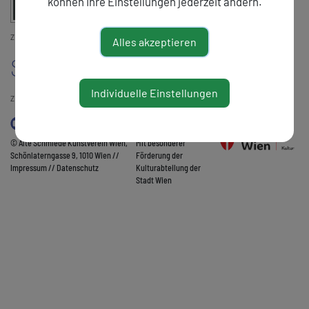
können Ihre Einstellungen jederzeit ändern.
ZUM PDF
Alles akzeptieren
Slowenien
Individuelle Einstellungen
ZURÜCK
© Alte Schmiede Kunstverein Wien,
Mit besonderer
Schönlaterngasse 9, 1010 Wien //
Förderung der
Impressum
//
Datenschutz
Kulturabteilung der
Stadt Wien