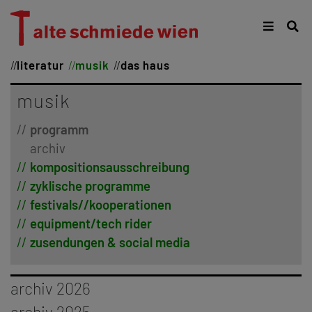
literatur
musik
das haus
musik
programm
archiv
kompositionsausschreibung
zyklische programme
festivals//kooperationen
equipment/tech rider
zusendungen & social media
archiv 2026
januar
archiv 2025