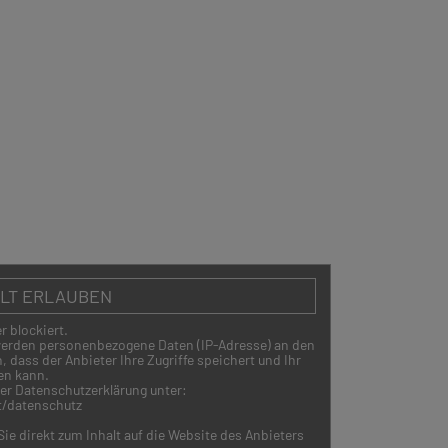
ALT ERLAUBEN
r blockiert.
 werden personenbezogene Daten (IP-Adresse) an den
 dass der Anbieter Ihre Zugriffe speichert und Ihr
en kann.
rer Datenschutzerklärung unter:
t/datenschutz
ie direkt zum Inhalt auf die Website des Anbieters