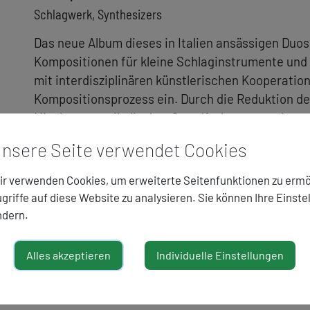
Schlagwerk, Synthesizers
Das neue Album dieses in Italien ansässigen Duos
Kompositionen für kleine Schlaginstrumente und
s
mit interdisziplinären künstlerischen Kooperation
azo
Kompositionsprozess ein. Durch die Reduktion de
ker
lli
Mischung musikalischer Grundfarben entstehen m
e
souverän mit den Bausteinen der musikalischen
nsere Seite verwendet Cookies
i
meditativ durch schwerelose Welten führen.
ith
A. del Valle-Lattanzio
r verwenden Cookies, um erweiterte Seitenfunktionen zu ermö
le
griffe auf diese Website zu analysieren. Sie können Ihre Einste
gor
aru
ndern.
g
Alles akzeptieren
Individuelle Einstellungen
.
u
n
ck