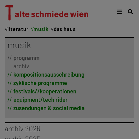
literatur
musik
das haus
musik
programm
archiv
kompositionsausschreibung
zyklische programme
festivals//kooperationen
equipment/tech rider
zusendungen & social media
archiv 2026
januar
archiv 2025