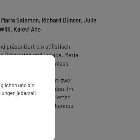
aria Salamon, Richard Dünser, Julia
illi, Kalevi Aho
 präsentiert ein stilistisch
s Österreich und Europa. Maria
82) haben zu diesem Anlass
rtige und tänzerische
h geht es ebenfalls um zwei
glichen und die
riation entwickelt werden. Im
llungen jederzeit
rung des 2020 komponierten
for Dark Times)
von Johannes