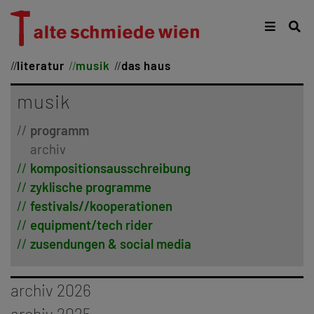
literatur
musik
das haus
musik
programm
archiv
kompositionsausschreibung
zyklische programme
festivals//kooperationen
equipment/tech rider
zusendungen & social media
archiv 2026
januar
archiv 2025