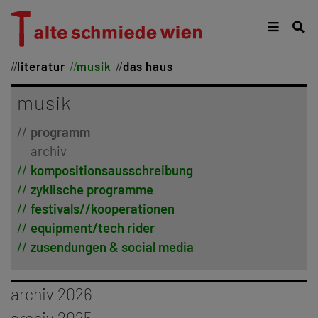
literatur
musik
das haus
musik
programm
archiv
kompositionsausschreibung
zyklische programme
festivals//kooperationen
equipment/tech rider
zusendungen & social media
archiv 2026
januar
archiv 2025