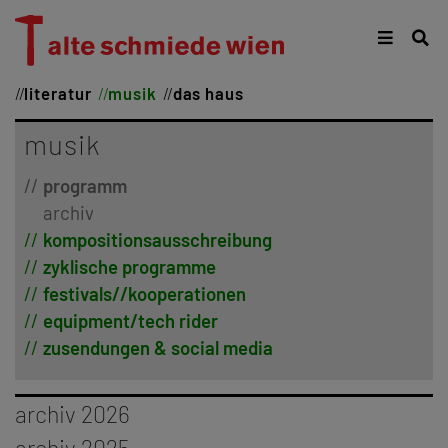
literatur
musik
das haus
musik
programm
archiv
kompositionsausschreibung
zyklische programme
festivals//kooperationen
equipment/tech rider
zusendungen & social media
archiv 2026
januar
archiv 2025