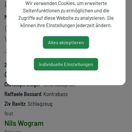
programm
Wir verwenden Cookies, um erweiterte
Seitenfunktionen zu ermöglichen und die
Mittwoch, 21. April 2021
Zugriffe auf diese Website zu analysieren. Sie
können Ihre Einstellungen jederzeit ändern.
Christoph Irniger Trio ft. Nils
Wogram
Alles akzeptieren
JAZZ
20:00
Individuelle Einstellungen
Christoph Irniger Trio
Christoph Irniger
Tenorsaxophon
Raffaele Bossard
Kontrabass
Ziv Ravitz
Schlagzeug
feat.
Nils Wogram
Posaune