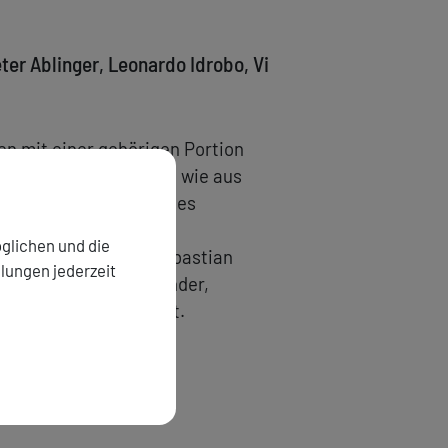
ter Ablinger, Leonardo Idrobo, Vi
en mit einer gehörigen Portion
. Jahrhunderts ebenso wie aus
lernten sich während des
. bei den Darmstädter
glichen und die
d Dirigent Matthias Sebastian
llungen jederzeit
kt wurden Bernhard Gander,
 mit Werken beauftragt.