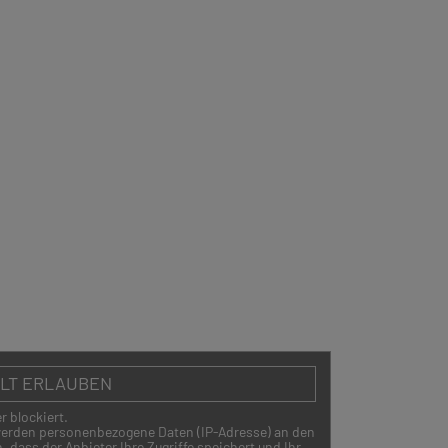
ALT ERLAUBEN
r blockiert.
 werden personenbezogene Daten (IP-Adresse) an den
 dass der Anbieter Ihre Zugriffe speichert und Ihr