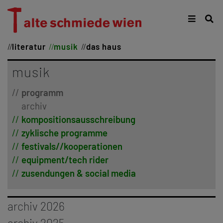
literatur
musik
das haus
musik
programm
archiv
kompositionsausschreibung
zyklische programme
festivals//kooperationen
equipment/tech rider
zusendungen & social media
archiv 2026
januar
archiv 2025