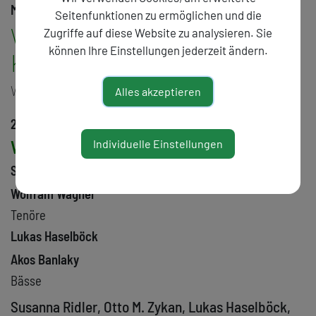
Mittwoch, 17. November 2021
Seitenfunktionen zu ermöglichen und die
Wiener
Zugriffe auf diese Website zu analysieren. Sie
können Ihre Einstellungen jederzeit ändern.
Komponistenquartett
VOKALMUSIK
Alles akzeptieren
20:00
Wiener Komponistenquartett
Individuelle Einstellungen
Sebastian Taschner
Wolfram Wagner
Tenöre
Lukas Haselböck
Akos Banlaky
Bässe
Susanna Ridler, Otto M. Zykan, Lukas Haselböck,