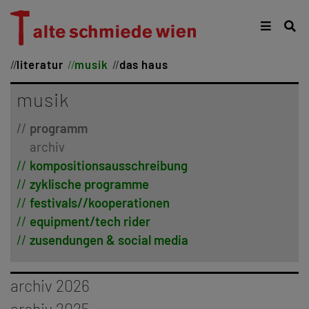
literatur
musik
das haus
musik
programm
archiv
kompositionsausschreibung
zyklische programme
festivals//kooperationen
equipment/tech rider
zusendungen & social media
archiv 2026
januar
archiv 2025