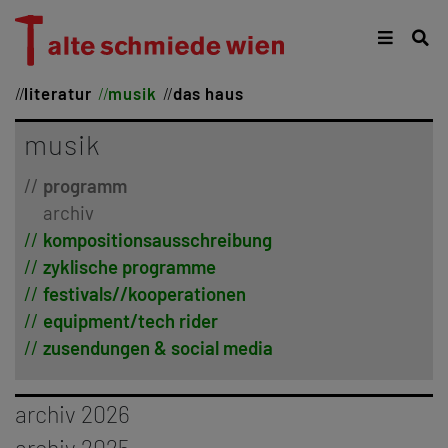
literatur
musik
das haus
musik
programm
archiv
kompositionsausschreibung
zyklische programme
festivals//kooperationen
equipment/tech rider
zusendungen & social media
archiv 2026
januar
archiv 2025