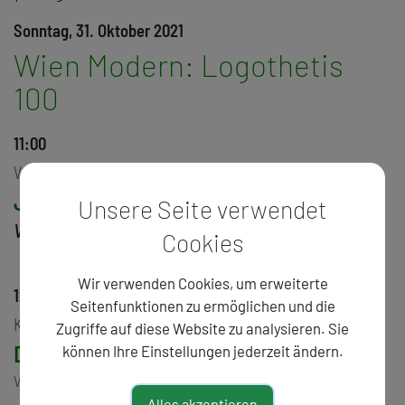
Sonntag, 31. Oktober 2021
Wien Modern: Logothetis
100
11:00
VORTRAG
Julia Logothetis
Unsere Seite verwendet
Visualisierungskonzepte von Anestis Logothetis
Cookies
Wir verwenden Cookies, um erweiterte
12:00
Seitenfunktionen zu ermöglichen und die
KONZERT
Zugriffe auf diese Website zu analysieren. Sie
Dimitrios Polisoidis
können Ihre Einstellungen jederzeit ändern.
Violine, Viola
Alles akzeptieren