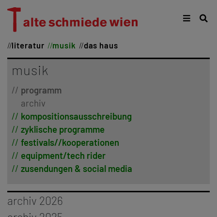
literatur
musik
das haus
musik
programm
archiv
kompositionsausschreibung
zyklische programme
festivals//kooperationen
equipment/tech rider
zusendungen & social media
archiv 2026
januar
archiv 2025