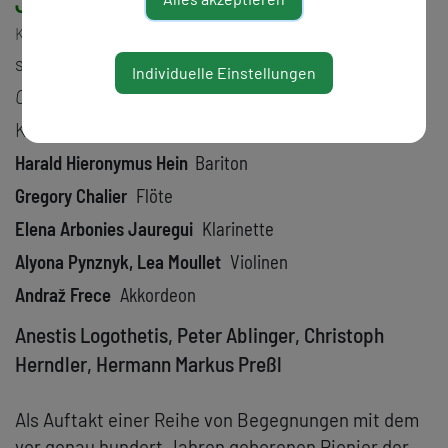
Janna Polyzoides
Klavier
sowie aus der Klasse
Performance Practice in
Individuelle Einstellungen
Contemporary Music
des Klangforum Wien an der
Kunstuniversität Graz:
Harald Hieronymus Hein
Bariton
Gregory Chalier
Flöte
Elena Arbonies Jauregui
Klarinette
Alyona Pynznyk, Lea Moullet
Violinen
Andraž Frece
Akkordeon
Anestis Logothetis, Peter Ablinger, Christoph
Herndler, Hermann Markus Preßl
Als Auftakt einer Reihe von Begegnungen mit dem
vor genau hundert Jahren geborenen Pionier der