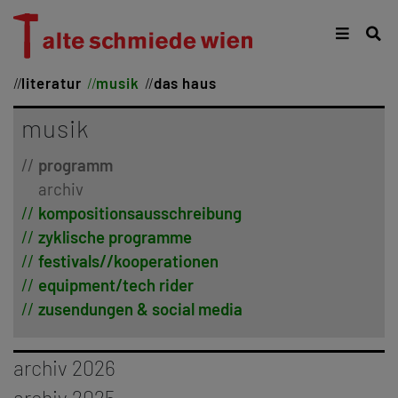
literatur
musik
das haus
musik
programm
archiv
kompositionsausschreibung
zyklische programme
festivals//kooperationen
equipment/tech rider
zusendungen & social media
archiv 2026
januar
archiv 2025