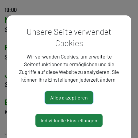
31
Wien Modern:
Logothetis 100
//ab 11.00
28
Wien Modern: Input > Klavier
19:00
Magdalena Hahnkamper
Stimme
Unsere Seite verwendet
Cookies
Florian Fennes
Saxophon, Bassklarinette
Wir verwenden Cookies, um erweiterte
Seitenfunktionen zu ermöglichen und die
Zugriffe auf diese Website zu analysieren. Sie
Julia Schreitl
können Ihre Einstellungen jederzeit ändern.
Saxophon, Klarinette
Alles akzeptieren
Bernd Satzinger
Kontrabass
Individuelle Einstellungen
Julia Schreitl (*1982 im Weinviertel) studierte