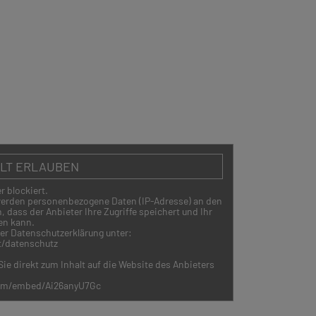
ALT ERLAUBEN
r blockiert.
 werden personenbezogene Daten (IP-Adresse) an den
 dass der Anbieter Ihre Zugriffe speichert und Ihr
en kann.
rer Datenschutzerklärung unter:
t/datenschutz
ie direkt zum Inhalt auf die Website des Anbieters
com/embed/Ai26anyU7Gc