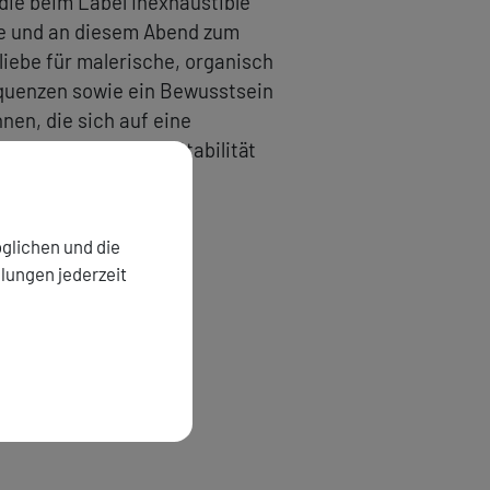
die beim Label Inexhaustible
de und an diesem Abend zum
rliebe für malerische, organisch
quenzen sowie ein Bewusstsein
nnen, die sich auf eine
 von Bewegung und Stabilität
glichen und die
llungen jederzeit