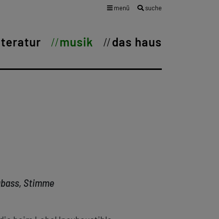
menü
suche
iteratur
musik
das haus
abass, Stimme