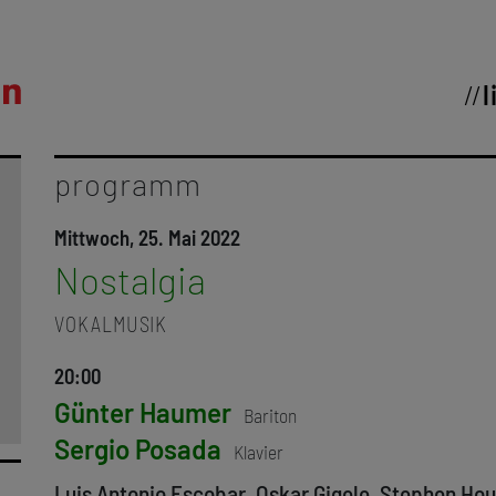
l
programm
Mittwoch, 25. Mai 2022
Nostalgia
VOKALMUSIK
20:00
Günter Haumer
Bariton
Sergio Posada
Klavier
Luis Antonio Escobar, Oskar Gigele, Stephen Ho