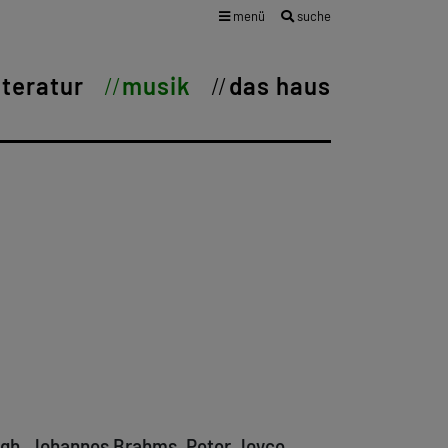
menü
suche
iteratur
musik
das haus
ugh, Johannes Brahms, Peter Joyce,