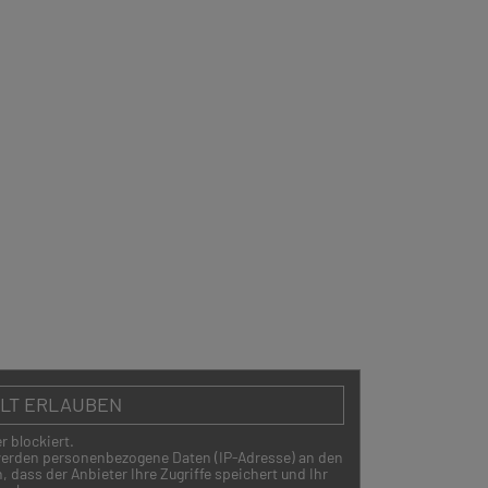
ALT ERLAUBEN
r blockiert.
 werden personenbezogene Daten (IP-Adresse) an den
 dass der Anbieter Ihre Zugriffe speichert und Ihr