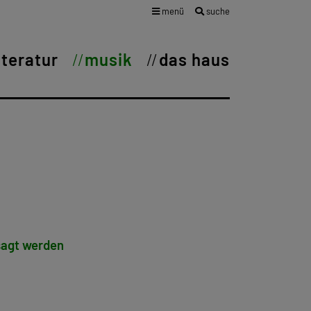
menü
suche
iteratur
musik
das haus
esagt werden