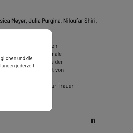
ca Meyer, Julia Purgina, Niloufar Shiri,
eil eines der iranischen
m mit der Iranian Female
glichen und die
räge vergeben. Einige der
llungen jederzeit
 entsteht ein Geflecht von
gen, erkunden und
n, ebenso wird Raum für Trauer