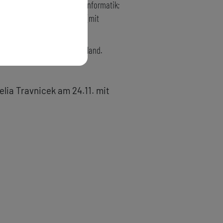
n; Studium der Sinologie und Informatik;
Harte Schale, Weichtierkern
(mit
rbeitet in Wien und im Burgenland.
ia Travnicek am 24.11. mit