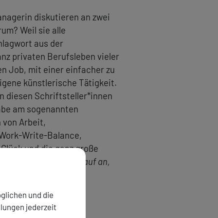
anagerin diskutieren an zwei
um? Weil sie alle
hlagwort aus der
anz privaten Berufsleben vieler
en Job, mit einer einfacher zu
igene künstlerische Tätigkeit.
 diesen Schriftsteller*innen
habe am sogenannten
 von Arbeit,
e Work-Write-Balance,
 Glück und die ganz große
ch. Es kommt nur darauf an,
glichen und die
llungen jederzeit