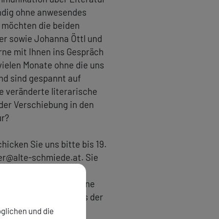
tändig ohne anwesendes
 möchten die beiden
er sowie Johanna Öttl und
ne mit Ihnen ins Gespräch
vielen Monate ohne die uns
nd sind gespannt auf
 veränderte literarische
 der Verschiebung in den
ur?
icken Sie uns bitte bis 19.
tier@alte-schmiede.at. Sie
ie müssen dafür kein
Februar um 18 Uhr online
sondern bleibt im Kreis der
glichen und die