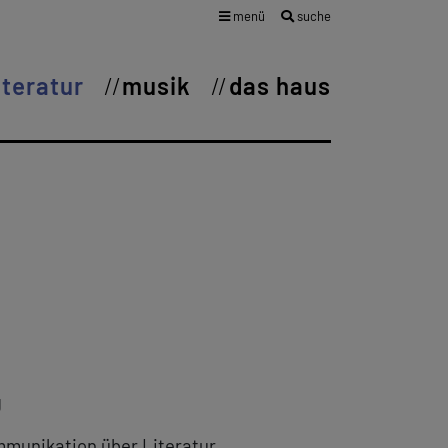
menü
suche
iteratur
musik
das haus
g
mmunikation über Literatur