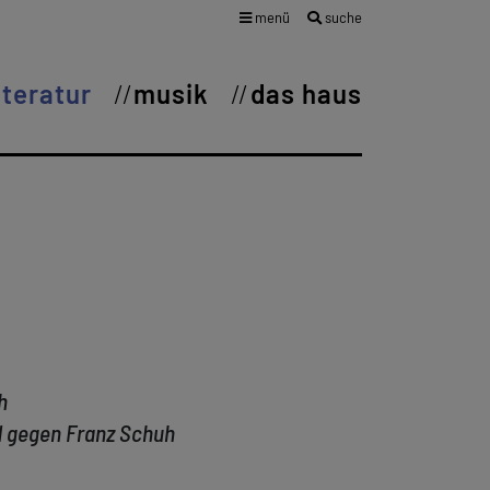
menü
suche
iteratur
musik
das haus
h
d gegen Franz Schuh