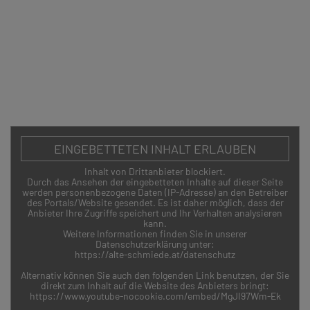
ZURÜCK
EINGEBETTETEN INHALT ERLAUBEN
Inhalt von Drittanbieter blockiert.
Durch das Ansehen der eingebetteten Inhalte auf dieser Seite
© Alte Schmiede Kunstverein Wien,
Mit besonderer
werden personenbezogene Daten (IP-Adresse) an den Betreiber
Schönlaterngasse 9, 1010 Wien //
Förderung der
des Portals/Website gesendet. Es ist daher möglich, dass der
Impressum
//
Datenschutz
Kulturabteilung der
Anbieter Ihre Zugriffe speichert und Ihr Verhalten analysieren
Stadt Wien
kann.
Weitere Informationen finden Sie in unserer
Datenschutzerklärung unter:
https://alte-schmiede.at/datenschutz
Alternativ können Sie auch den folgenden Link benutzen, der Sie
direkt zum Inhalt auf die Website des Anbieters bringt:
https://www.youtube-nocookie.com/embed/MgJI97Wm-Ek