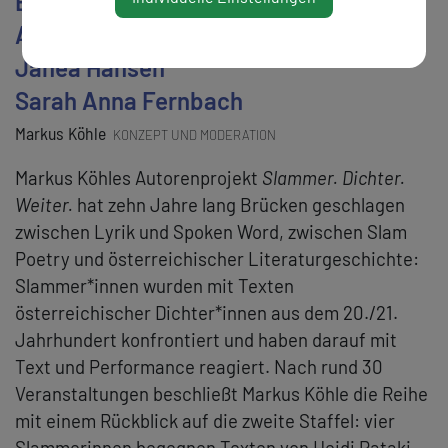
Barbara Lehner
Anna Hader
Janea Hansen
Sarah Anna Fernbach
Markus Köhle
KONZEPT UND MODERATION
Markus Köhles Autorenprojekt
Slammer. Dichter.
Weiter.
hat zehn Jahre lang Brücken geschlagen
zwischen Lyrik und Spoken Word, zwischen Slam
Poetry und österreichischer Literaturgeschichte:
Slammer*innen wurden mit Texten
österreichischer Dichter*innen aus dem 20./21.
Jahrhundert konfrontiert und haben darauf mit
Text und Performance reagiert. Nach rund 30
Veranstaltungen beschließt Markus Köhle die Reihe
mit einem Rückblick auf die zweite Staffel: vier
Slammerinnen begegnen Texten von Heidi Pataki,