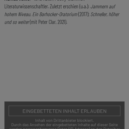
Literaturwissenschaftler. Zuletzt erschien (u.a.):
Jammern auf
hohem Niveau. Ein Barhocker-Oratorium
(2017);
Schneller, höher
und so weiter
(mit Peter Clar, 2021).
ZURÜCK
EINGEBETTETEN INHALT ERLAUBEN
Inhalt von Drittanbieter blockiert.
Durch das Ansehen der eingebetteten Inhalte auf dieser Seite
© Alte Schmiede Kunstverein Wien,
Mit besonderer
werden personenbezogene Daten (IP-Adresse) an den Betreiber