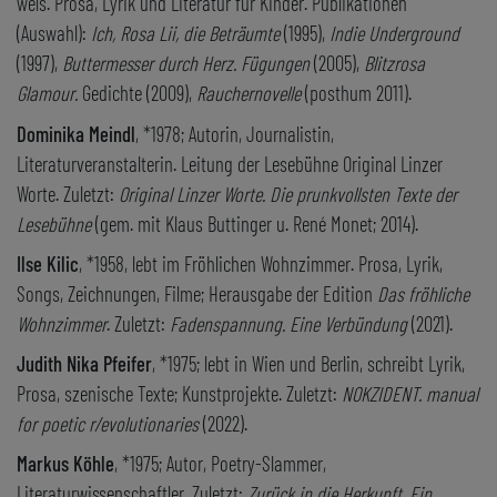
wels. Prosa, Lyrik und Literatur für Kinder. Publikationen
(Auswahl):
Ich, Rosa Lii, die Beträumte
(1995),
Indie Underground
(1997),
Buttermesser durch Herz. Fügungen
(2005),
Blitzrosa
Glamour.
Gedichte (2009),
Rauchernovelle
(posthum 2011).
Dominika Meindl
, *1978; Autorin, Journalistin,
Literaturveranstalterin. Leitung der Lesebühne Original Linzer
Worte. Zuletzt:
Original Linzer Worte. Die prunkvollsten Texte der
Lesebühne
(gem. mit Klaus Buttinger u. René Monet; 2014).
Ilse Kilic
, *1958, lebt im Fröhlichen Wohnzimmer. Prosa, Lyrik,
Songs, Zeichnungen, Filme; Herausgabe der Edition
Das fröhliche
Wohnzimmer
. Zuletzt:
Fadenspannung. Eine Verbündung
(2021).
Judith Nika Pfeifer
, *1975; lebt in Wien und Berlin, schreibt Lyrik,
Prosa, szenische Texte; Kunstprojekte. Zuletzt:
NOKZIDENT. manual
for poetic r/evolutionaries
(2022).
Markus Köhle
, *1975; Autor, Poetry-Slammer,
Literaturwissenschaftler. Zuletzt:
Zurück in die Herkunft. Ein