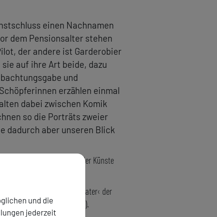
ienstschluss einen Nachnamen
vor dem Pensionsalter stehen
lot, der andere ist Garderobier
sie auf ihre Art beide, dazu
Beobachtungsgabe und
Schöpferinnen erzählen einmal
halten dabei zwischen Komik
hnen so die Porträts zweier
ade dadurch aber unseren Blick
 Dozentin an der Hochschule der Künste
des ›Studio Literatur und Theater‹ der
glichen und die
uletzt:
Lavinia
. Roman (2019).
llungen jederzeit