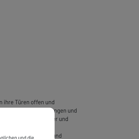
n ihre Türen offen und
. Gesammelte Erinnerungen und
 Licht poetische Bilder und
 aus Graphikarbeiten und
glichen und die