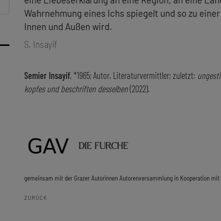
nna
cha
g
zar,
ig
Wahrnehmung eines Ichs spiegelt und so zu eine
(ab
er
Innen und Außen wird.
er
sa
,
S. Insayif
,
n
Ide
S.
er,
idl
 M.
 mit
Semier Insayif
, *1965; Autor, Literaturvermittler; zuletzt:
ungesti
r
.
n
er,
kopfes und beschriften desselben
(2022).
a,
 J.
 J.
rič
c,
a
n
l
P.
,
d
er
 &
a
u
n
 R.
mit
u
er
r
, L.
aw
 J.
er
h,
ilic
.
 G.
oigt
ga
 K.
ner
:
B.
ch
n
r
er,
gemeinsam mit der Grazer Autorinnen Autorenversammlung in Kooperation mit
 N.
r,
 J.
er
ver
,
ZURÜCK
z-
ips,
ess