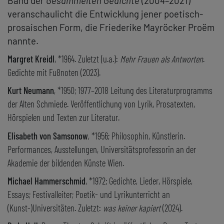
Band der
Gesammelten Gedichte
(2004–2021)
veranschaulicht die Entwicklung jener poetisch-
prosaischen Form, die Friederike Mayröcker Proëm
nannte.
Margret Kreidl
, *1964. Zuletzt (u.a.):
Mehr Frauen als Antworten
.
Gedichte mit Fußnoten (2023).
Kurt Neumann
, *1950; 1977–2018 Leitung des Literaturprogramms
der Alten Schmiede. Veröffentlichung von Lyrik, Prosatexten,
Hörspielen und Texten zur Literatur.
Elisabeth von Samsonow
, *1956; Philosophin, Künstlerin.
Performances, Ausstellungen, Universitätsprofessorin an der
Akademie der bildenden Künste Wien.
Michael Hammerschmid
, *1972; Gedichte, Lieder, Hörspiele,
Essays; Festivalleiter; Poetik- und Lyrikunterricht an
(Kunst-)Universitäten. Zuletzt:
was keiner kapiert
(2024).