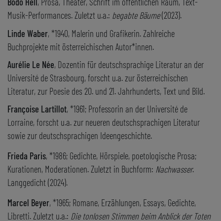
Bodo Hell
, Prosa, Theater, Schrift im öffentlichen Raum, Text-
Musik-Performances. Zuletzt u.a.:
begabte Bäume
(2023).
Linde Waber
, *1940, Malerin und Grafikerin. Zahlreiche
Buchprojekte mit österreichischen Autor*innen.
Aurélie Le Née
, Dozentin für deutschsprachige Literatur an der
Université de Strasbourg, forscht u.a. zur österreichischen
Literatur, zur Poesie des 20. und 21. Jahrhunderts, Text und Bild.
Françoise Lartillot
, *1961; Professorin an der Université de
Lorraine, forscht u.a. zur neueren deutschsprachigen Literatur
sowie zur deutschsprachigen Ideengeschichte.
Frieda Paris
, *1986; Gedichte, Hörspiele, poetologische Prosa;
Kurationen, Moderationen. Zuletzt in Buchform:
Nachwasser
.
Langgedicht (2024).
Marcel Beyer
, *1965; Romane, Erzählungen, Essays, Gedichte,
Libretti. Zuletzt u.a.:
Die tonlosen Stimmen beim Anblick der Toten