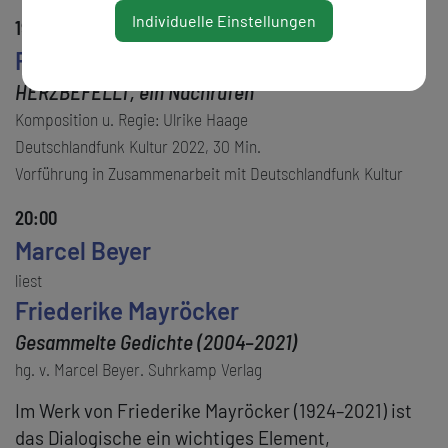
Individuelle Einstellungen
19:15
Frieda Paris
HERZBEFELLT, ein Nachrufen
Komposition u. Regie: Ulrike Haage
Deutschlandfunk Kultur 2022, 30 Min.
Vorführung in Zusammenarbeit mit Deutschlandfunk Kultur
20:00
Marcel Beyer
liest
Friederike Mayröcker
Gesammelte Gedichte (2004–2021)
hg. v. Marcel Beyer. Suhrkamp Verlag
Im Werk von Friederike Mayröcker (1924–2021) ist
das Dialogische ein wichtiges Element,