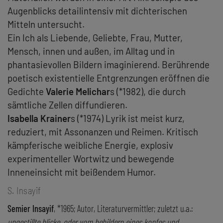
Augenblicks detailintensiv mit dichterischen
Mitteln untersucht.
Ein Ich als Liebende, Geliebte, Frau, Mutter,
Mensch, innen und außen, im Alltag und in
phantasievollen Bildern imaginierend. Berührende
poetisch existentielle Entgrenzungen eröffnen die
Gedichte
Valerie Melichar
s (*1982), die durch
sämtliche Zellen diffundieren.
Isabella Krainer
s (*1974) Lyrik ist meist kurz,
reduziert, mit Assonanzen und Reimen. Kritisch
kämpferische weibliche Energie, explosiv
experimenteller Wortwitz und bewegende
Inneneinsicht mit beißendem Humor.
S. Insayif
Semier Insayif
, *1965; Autor, Literaturvermittler; zuletzt u.a.:
ungestillte blicke. oder vom bebildern eines kopfes und