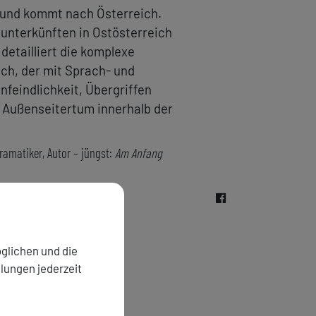
 und kommt nach Österreich.
unterkünften in Ostösterreich
etailliert die komplexe
ch, der mit Sprach- und
nfeindlichkeit, Übergriffen
d Außenseitertum innerhalb der
Dramatiker, Autor – jüngst:
Am Anfang
glichen und die
llungen jederzeit