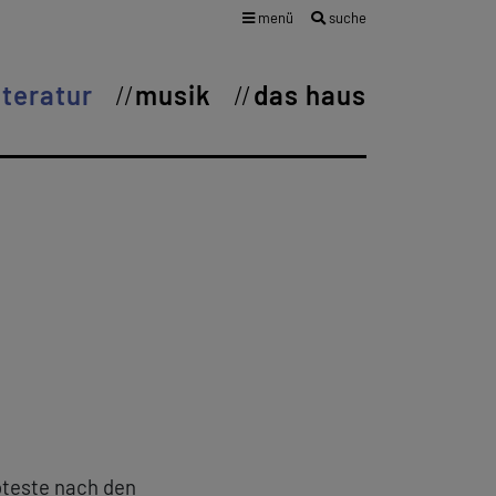
menü
suche
iteratur
musik
das haus
oteste nach den