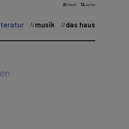
menü
suche
iteratur
musik
das haus
hen