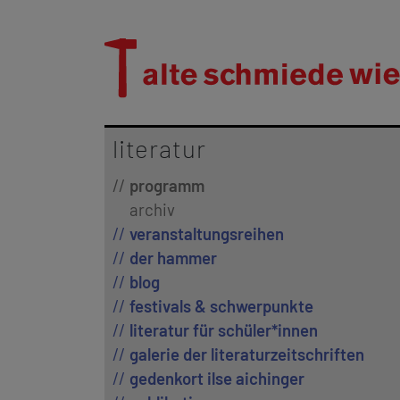
literatur
programm
archiv
veranstaltungsreihen
der hammer
blog
festivals & schwerpunkte
literatur für schüler*innen
galerie der literaturzeitschriften
gedenkort ilse aichinger