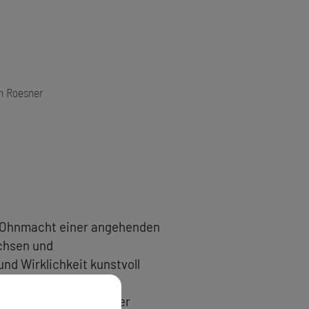
n Roesner
d Ohnmacht einer angehenden
achsen und
nd Wirklichkeit kunstvoll
 führt ins Göttingen der