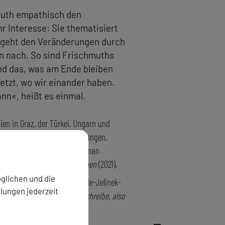
hmuth empathisch den
hr Interesse: Sie thematisiert
, geht den Veränderungen durch
n nach. So sind Frischmuths
nd das, was am Ende bleiben
jetzt, wo wir einander haben.
ann«, heißt es einmal.
dien in Graz, der Türkei, Ungarn und
n wieder lebt. Romane, Erzählungen,
lme. Zuletzt erschien der Roman
, ihr mit Sprache beizukommen
(2021).
glichen und die
4–2012 Mitarbeiter des Elfriede-Jelinek-
llungen jederzeit
rischmuths – zuletzt
»Ich schreibe, also
a, S. Cimenti, 2019).