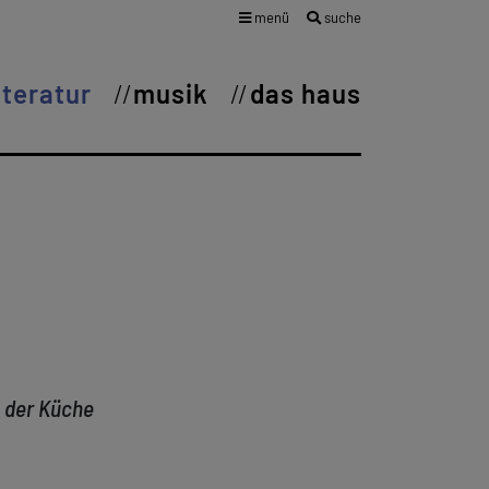
menü
suche
iteratur
musik
das haus
n der Küche