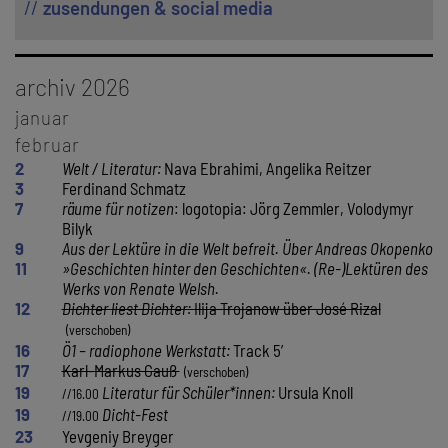
zusendungen & social media
archiv 2026
januar
8
Dimitré Dinev
februar
12
Christian Steinbacher
2
Welt / Literatur:
Nava Ebrahimi, Angelika Reitzer
13
Stichwort
›Freiheit‹
: Aphra Behn & Richard Wright
3
Ferdinand Schmatz
14
Leser*innen treffen …
: Peter Waterhouse
7
räume für notizen
: logotopia: Jörg Zemmler, Volodymyr
15
I. Rakusa,
Y. Breyger
, M. Kreidl, P.-H. Campbell
Bilyk
19
Werkstatt zur Lyrik der Gegenwart
– mit C. Hülmbauer, M.
9
Aus der Lektüre in die Welt befreit. Über Andreas Okopenko
Heuß
11
»Geschichten hinter den Geschichten«. (Re-)Lektüren des
20
Literatur als Zeit-Schrift
: SALZ – mit H. Millesi, P.
Werks von Renate Welsh.
Nagenkögel
12
Dichter liest Dichter:
Ilija Trojanow über José Rizal
21
Literatur für Schüler*innen
: Vladimir Vertlib
//16.00
21
Ein Abend für Reinhard Urbach
– Österr.
//19.00
16
Ö1 – radiophone Werkstatt:
Track 5’
Gesellschaft für Literatur
17
Karl-Markus Gauß
22
Wiener Kolloquium Neue Poesie
: Andrea Winkler
19
Literatur für Schüler*innen:
Ursula Knoll
//16.00
26
räume für notizen
: Natalie Deewan, Hartmut
19
Dicht-Fest
//19.00
Abendschein, Elza Javakhishvili
23
Yevgeniy Breyger
27
räume für notizen
: Laura Nußbaumer, Max Höfler, Katalin