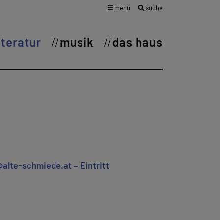
menü
suche
iteratur
musik
das haus
@alte-schmiede.at – Eintritt