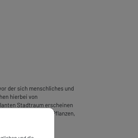
vor der sich menschliches und
hen hierbei von
geplanten Stadtraum erscheinen
t besonders günstig. Pflanzen,
ht gesehen oder nur
glichen und die