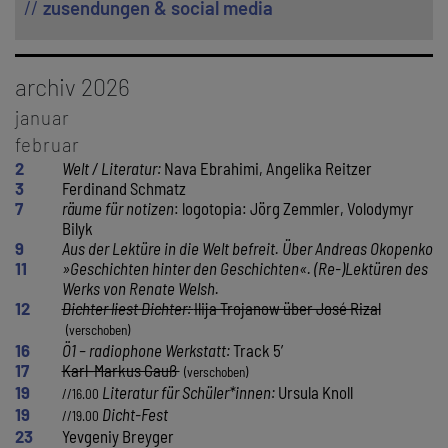
zusendungen & social media
archiv 2026
januar
8
Dimitré Dinev
februar
12
Christian Steinbacher
2
Welt / Literatur:
Nava Ebrahimi, Angelika Reitzer
13
Stichwort
›Freiheit‹
: Aphra Behn & Richard Wright
3
Ferdinand Schmatz
14
Leser*innen treffen …
: Peter Waterhouse
7
räume für notizen
: logotopia: Jörg Zemmler, Volodymyr
15
I. Rakusa,
Y. Breyger
, M. Kreidl, P.-H. Campbell
Bilyk
19
Werkstatt zur Lyrik der Gegenwart
– mit C. Hülmbauer, M.
9
Aus der Lektüre in die Welt befreit. Über Andreas Okopenko
Heuß
11
»Geschichten hinter den Geschichten«. (Re-)Lektüren des
20
Literatur als Zeit-Schrift
: SALZ – mit H. Millesi, P.
Werks von Renate Welsh.
Nagenkögel
12
Dichter liest Dichter:
Ilija Trojanow über José Rizal
21
Literatur für Schüler*innen
: Vladimir Vertlib
//16.00
21
Ein Abend für Reinhard Urbach
– Österr.
//19.00
16
Ö1 – radiophone Werkstatt:
Track 5’
Gesellschaft für Literatur
17
Karl-Markus Gauß
22
Wiener Kolloquium Neue Poesie
: Andrea Winkler
19
Literatur für Schüler*innen:
Ursula Knoll
//16.00
26
räume für notizen
: Natalie Deewan, Hartmut
19
Dicht-Fest
//19.00
Abendschein, Elza Javakhishvili
23
Yevgeniy Breyger
27
räume für notizen
: Laura Nußbaumer, Max Höfler, Katalin