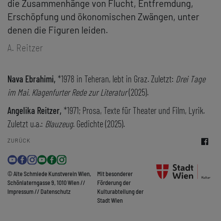
die Zusammenhänge von Flucht, Entfremdung,
Erschöpfung und ökonomischen Zwängen, unter
denen die Figuren leiden.
A. Reitzer
Nava Ebrahimi,
*1978 in Teheran, lebt in Graz. Zuletzt:
Drei Tage
im Mai. Klagenfurter Rede zur Literatur
(2025).
Angelika Reitzer,
*1971; Prosa, Texte für Theater und Film, Lyrik.
Zuletzt u.a.:
Blauzeug
. Gedichte (2025).
ZURÜCK
© Alte Schmiede Kunstverein Wien,
Mit besonderer
Schönlaterngasse 9, 1010 Wien //
Förderung der
Impressum
//
Datenschutz
Kulturabteilung der
Stadt Wien